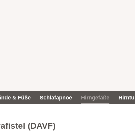
ände & Füße
Schlafapnoe
Hirngefäße
Hirnt
afistel (DAVF)