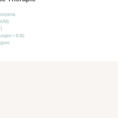
neurysma
(AVM)
F)
utungen = ICB)
ngiom