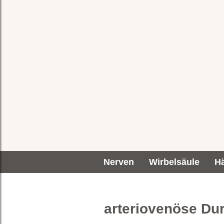
Nerven
Wirbelsäule
H
arteriovenöse Dur