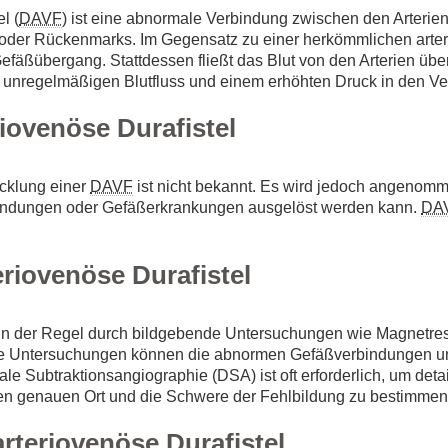
l (
DAVF
) ist eine abnormale Verbindung zwischen den Arterie
 oder Rückenmarks. Im Gegensatz zu einer herkömmlichen arte
Gefäßübergang. Stattdessen fließt das Blut von den Arterien übe
 unregelmäßigen Blutfluss und einem erhöhten Druck in den Ve
iovenöse Durafistel
cklung einer
DAVF
ist nicht bekannt. Es wird jedoch angenomm
zündungen oder Gefäßerkrankungen ausgelöst werden kann.
DA
riovenöse Durafistel
 in der Regel durch bildgebende Untersuchungen wie Magnetr
 Untersuchungen können die abnormen Gefäßverbindungen und
le Subtraktionsangiographie (DSA) ist oft erforderlich, um detai
en genauen Ort und die Schwere der Fehlbildung zu bestimmen
rteriovenöse Durafistel