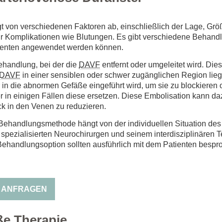
t von verschiedenen Faktoren ab, einschließlich der Lage, G
für Komplikationen wie Blutungen. Es gibt verschiedene Behand
tienten angewendet werden können.
Behandlung, bei der die
DAVF
entfernt oder umgeleitet wird. Diese
DAVF
in einer sensiblen oder schwer zugänglichen Region lieg
r in die abnormen Gefäße eingeführt wird, um sie zu blockieren
r in einigen Fällen diese ersetzen. Diese Embolisation kann daz
ck in den Venen zu reduzieren.
Behandlungsmethode hängt von der individuellen Situation des 
pezialisierten Neurochirurgen und seinem interdisziplinären Te
ehandlungsoption sollten ausführlich mit dem Patienten bespr
N ANFRAGEN
ße Therapie