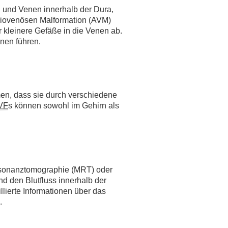
n und Venen innerhalb der Dura,
riovenösen Malformation (AVM)
r kleinere Gefäße in die Venen ab.
nen führen.
en, dass sie durch verschiedene
VF
s können sowohl im Gehirn als
esonanztomographie (MRT) oder
 den Blutfluss innerhalb der
llierte Informationen über das
.