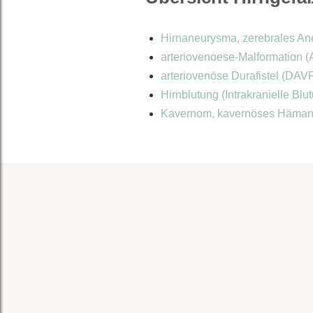
Hirnaneurysma, zerebrales A
arteriovenoese-Malformation 
arteriovenöse Durafistel (DAV
Hirnblutung (Intrakranielle Bl
Kavernom, kavernöses Häma