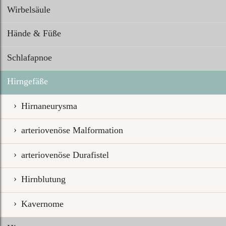
Wirbelsäule
Hände & Füße
Schlafapnoe
Hirngefäße
Hirnaneurysma
arteriovenöse Malformation
arteriovenöse Durafistel
Hirnblutung
Kavernome