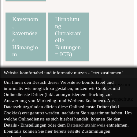
Kavernom
Hirnblutu
,
ng
kavernöse
(Intrakrani
s
elle
Hämangio
Blutungen
m
= ICB)
Website komfortabel und informativ nutzen - Jetzt zustimmen!
Um Ihnen den Besuch dieser Website so
komfortabel und
Impressum
informativ
wie möglich zu gestalten, nutzen wir Cookies und
Onlinedienste Dritter (inkl.
anonymisiertem
Tracking zur
Datenschutz
Auswertung von Marketing- und Werbemaßnahmen). Aus
Datenschutzgründen dürfen diese Onlinedienste Dritter (inkl.
Cookies) erst genutzt werden, nachdem Sie zugestimmt haben. Um
welche Onlinedienste es sich hierbei handelt, können Sie den
Details / Einstellungen oder dem
Datenschutzhinweis
entnehmen.
Ebenfalls können Sie hier bereits erteilte Zustimmungen